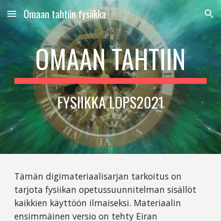
Omaan tahtiin fysiikka
Skip to main content
Skip to navigation
OMAAN TAHTIIN
FYSIIKKA LOPS2021
Tämän digimateriaalisarjan tarkoitus on
tarjota fysiikan opetussuunnitelman sisällöt
kaikkien käyttöön ilmaiseksi. Materiaalin
ensimmäinen versio on tehty Eiran