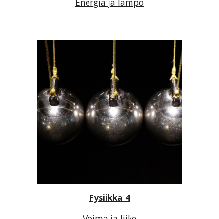
Energia ja lämpö
Fysiikka 4
Voima ja liike