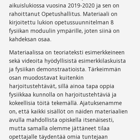
aikuislukiossa vuosina 2019-2020 ja sen on
rahoittanut Opetushallitus. Materiaali on
kirjoitettu lukion opetussuunnitelman 8
fysiikan moduulin ympärille, joten siinä on
kahdeksan osaa.
Materiaalissa on teoriateksti esimerkkeineen
sekä videoita hyödyllisistä esimerkkilaskuista
ja fysiikan demonstraatioista. Tärkeimmän
osan muodostavat kuitenkin
harjoitustehtävät, sillä ainoa tapa oppia
fysiikkaa kunnolla on harjoitustehtäviä ja
kokeellisia töitä tekemällä. Ajatuksenamme
on, että kaikki sisällöt on näiden materiaalien
avulla mahdollista opiskella itsenäisesti,
mutta samalla olemme jättäneet tilaa
opettajalle täydentää omia tuntejaan