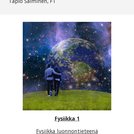
Tapio Salminen, FT
Fysiikka 1
Fysiikka luonnontieteenä