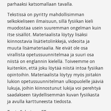
parhaaksi katsomallaan tavalla.
Tekstissä on pyritty mahdollisimman
selkokieliseen ilmaisuun, sillä fysiikan kieli
muodostaa usein suuremman ongelman kuin
itse sisällöt. Materiaalista löytyy lisäksi
kiinnostavia lisätietolinkkejä, videoita ja
muuta lisämateriaalia. Ne eivät ole osa
virallista opetussuunnitelmaa ja suuri osa
niistä on englannin kielellä. Toiveemme on
kuitenkin, että joku löytää niistä intoa fysiikan
opintoihin. Materiaalista löytyy myös joitakin
lukion opetussuunnitelman ulkopuolelle jääviä
lukuja, joihin kiinnostunut lukija voi perehtyä
saadakseen täydellisemmän kuvan fysiikasta
ja avulla karttuneesta tiedosta.