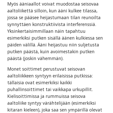
Myös ääniaallot voivat muodostaa seisovaa
aaltoliikettä silloin, kun ääni kulkee tilassa,
jossa se pääsee heijastumaan tilan reunoilta
synnyttäen konstruktiivista interferenssiä.
Yksinkertaisimmillaan näin tapahtuu
esimerkiksi putken sisällä äänen kulkiessa sen
päiden välillä. Ääni heijastuu niin suljetusta
putken päästä, kuin avoimestakin putken
päästä (joskin vähemmän).
Monet soittimet perustuvat seisovan
aaltoliikkeen syntyyn erilaisissa putkissa:
tällaisia ovat esimerkiksi kaikki
puhallinsoittimet tai vaikkapa urkupillit.
Kielisoittimissa ja rummuissa seisova
aaltoliike syntyy värähtelijään (esimerkiksi
kitaran kieleen), joka saa sen ympärillä olevat