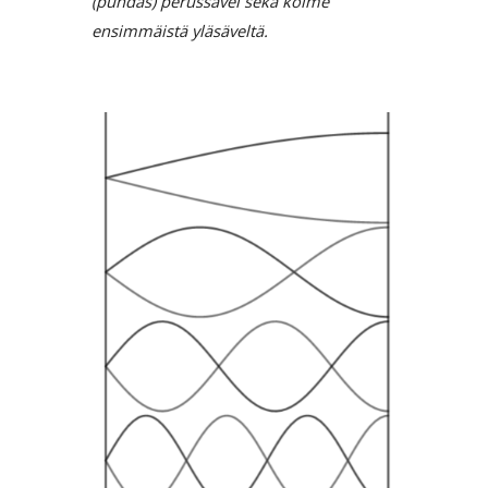
(puhdas) perussävel sekä kolme
ensimmäistä yläsäveltä.