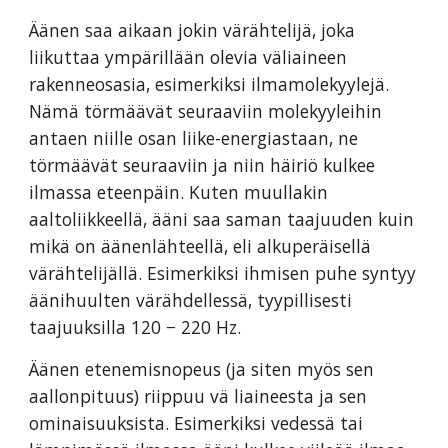
Äänen saa aikaan jokin värähtelijä, joka
liikuttaa ympärillään olevia väliaineen
rakenneosasia, esimerkiksi ilmamolekyylejä.
Nämä törmäävät seuraaviin molekyyleihin
antaen niille osan liike-energiastaan, ne
törmäävät seuraaviin ja niin häiriö kulkee
ilmassa eteenpäin. Kuten muullakin
aaltoliikkeellä, ääni saa saman taajuuden kuin
mikä on äänenlähteellä, eli alkuperäisellä
värähtelijällä. Esimerkiksi ihmisen puhe syntyy
äänihuulten värähdellessä, tyypillisesti
taajuuksilla 120 − 220 Hz.
Äänen etenemisnopeus (ja siten myös sen
aallonpituus) riippuu vä liaineesta ja sen
ominaisuuksista. Esimerkiksi vedessä tai