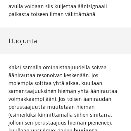
avulla voidaan siis kuljettaa äänisignaali
paikasta toiseen ilman välittämänä.
Huojunta
Kaksi samalla ominaistaajuudella soivaa
äänirautaa resonoivat keskenään. Jos
molempia soittaa yhtä aikaa, kuullaan
samantaajuuksinen hieman yhtä äänirautaa
voimakkaampi ääni. Jos toisen ääniraudan
perustaajuutta muutetaan hieman
(esimerkiksi kiinnittämällä siihen sinitarra,
jolloin sen perustaajuus hieman pienenee),
kuullaan uusi ilmiö: äänen
huojunta.