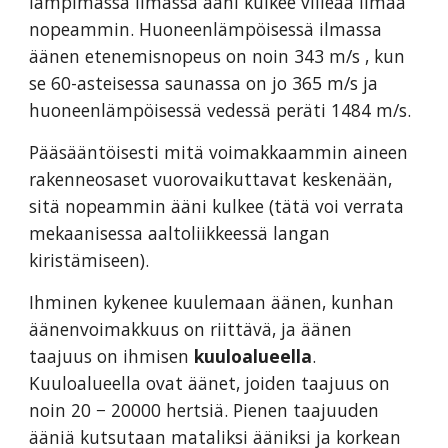
lämpimässä ilmassa ääni kulkee viileää ilmaa
nopeammin. Huoneenlämpöisessä ilmassa
äänen etenemisnopeus on noin 343 m/s , kun
se 60-asteisessa saunassa on jo 365 m/s ja
huoneenlämpöisessä vedessä peräti 1484 m/s.
Pääsääntöisesti mitä voimakkaammin aineen
rakenneosaset vuorovaikuttavat keskenään,
sitä nopeammin ääni kulkee (tätä voi verrata
mekaanisessa aaltoliikkeessä langan
kiristämiseen).
Ihminen kykenee kuulemaan äänen, kunhan
äänenvoimakkuus on riittävä, ja äänen
taajuus on ihmisen
kuuloalueella
.
Kuuloalueella ovat äänet, joiden taajuus on
noin 20 − 20000 hertsiä. Pienen taajuuden
ääniä kutsutaan mataliksi ääniksi ja korkean