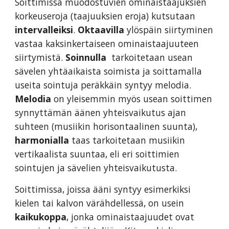
Soittimissa muodostuvien ominaistaajuksien
korkeuseroja (taajuuksien eroja) kutsutaan
intervalleiksi
.
Oktaavilla
ylöspäin siirtyminen
vastaa kaksinkertaiseen ominaistaajuuteen
siirtymistä.
Soinnulla
tarkoitetaan usean
sävelen yhtäaikaista soimista ja soittamalla
useita sointuja peräkkäin syntyy melodia.
Melodia
on yleisemmin myös usean soittimen
synnyttämän äänen yhteisvaikutus ajan
suhteen (musiikin horisontaalinen suunta),
harmonialla
taas tarkoitetaan musiikin
vertikaalista suuntaa, eli eri soittimien
sointujen ja sävelien yhteisvaikutusta.
Soittimissa, joissa ääni syntyy esimerkiksi
kielen tai kalvon värähdellessä, on usein
kaikukoppa
, jonka ominaistaajuudet ovat