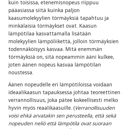
kuin toisissa, etenemisnopeus riippuu
pääasiassa siitä kuinka paljon
kaasumolekyylien törmäyksiä tapahtuu ja
minkälaisia törmäykset ovat. Kaasun
lämpötilaa kasvattamalla lisätään
molekyylien lämpöliikettä, jolloin törmäyksien
todennäköisyys kasvaa. Mitä enemmän
törmäyksiä on, sitä nopeammin ääni kulkee,
joten äänen nopeus kasvaa lämpötilan
noustessa.
Äänen nopeudelle eri lämpötiloissa voidaan
ideaalikaasun tapauksessa johtaa teoreettinen
verrannollisuus, joka pätee kokeellisesti melko
hyvin myös reaalikaasuille. (
Verranollisuuden
voisi ehkä arvatakin sen perusteella, että sekä
nopeuden neliö että lämpötila ovat suoraan