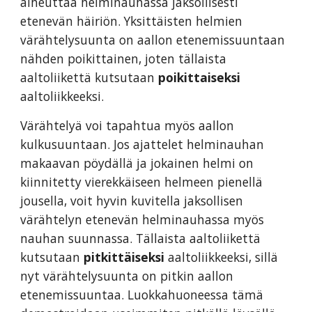
aiheuttaa helminauhassa jaksollisesti
etenevän häiriön. Yksittäisten helmien
värähtelysuunta on aallon etenemissuuntaan
nähden poikittainen, joten tällaista
aaltoliikettä kutsutaan
poikittaiseksi
aaltoliikkeeksi.
Värähtelyä voi tapahtua myös aallon
kulkusuuntaan. Jos ajattelet helminauhan
makaavan pöydällä ja jokainen helmi on
kiinnitetty vierekkäiseen helmeen pienellä
jousella, voit hyvin kuvitella jaksollisen
värähtelyn etenevän helminauhassa myös
nauhan suunnassa. Tällaista aaltoliikettä
kutsutaan
pitkittäiseksi
aaltoliikkeeksi, sillä
nyt värähtelysuunta on pitkin aallon
etenemissuuntaa. Luokkahuoneessa tämä