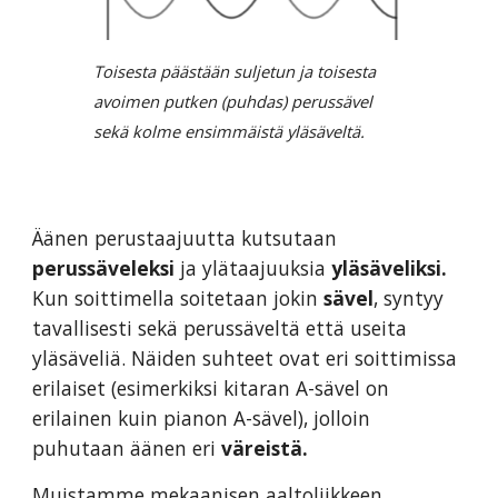
Toisesta päästään suljetun ja toisesta
avoimen putken (puhdas) perussävel
sekä kolme ensimmäistä yläsäveltä.
Äänen perustaajuutta kutsutaan
perussäveleksi
ja ylätaajuuksia
yläsäveliksi.
Kun soittimella soitetaan jokin
sävel
, syntyy
tavallisesti sekä perussäveltä että useita
yläsäveliä. Näiden suhteet ovat eri soittimissa
erilaiset (esimerkiksi kitaran A-sävel on
erilainen kuin pianon A-sävel), jolloin
puhutaan äänen eri
väreistä.
Muistamme mekaanisen aaltoliikkeen