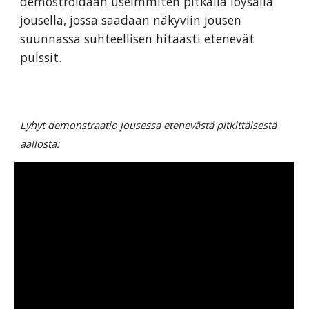
demostroidaan useimmiten pitkällä löysällä
jousella, jossa saadaan näkyviin jousen
suunnassa suhteellisen hitaasti etenevät
pulssit.
Lyhyt demonstraatio jousessa etenevästä pitkittäisestä
aallosta: