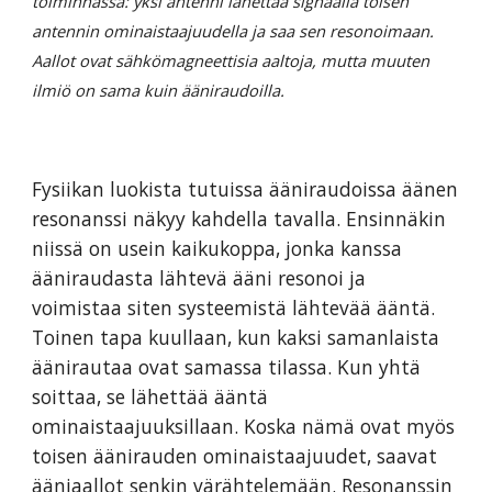
toiminnassa: yksi antenni lähettää signaalia toisen
antennin ominaistaajuudella ja saa sen resonoimaan.
Aallot ovat sähkömagneettisia aaltoja, mutta muuten
ilmiö on sama kuin ääniraudoilla.
Fysiikan luokista tutuissa ääniraudoissa äänen
resonanssi näkyy kahdella tavalla. Ensinnäkin
niissä on usein kaikukoppa, jonka kanssa
ääniraudasta lähtevä ääni resonoi ja
voimistaa siten systeemistä lähtevää ääntä.
Toinen tapa kuullaan, kun kaksi samanlaista
äänirautaa ovat samassa tilassa. Kun yhtä
soittaa, se lähettää ääntä
ominaistaajuuksillaan. Koska nämä ovat myös
toisen äänirauden ominaistaajuudet, saavat
ääniaallot senkin värähtelemään. Resonanssin