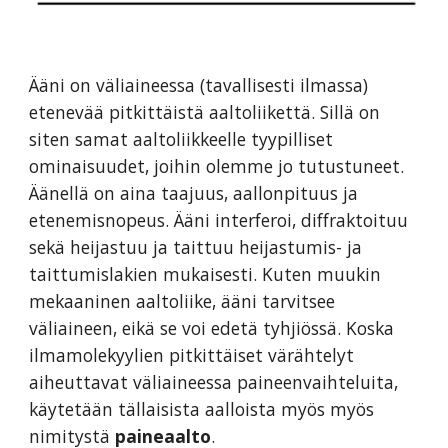
Ääni on väliaineessa (tavallisesti ilmassa)
etenevää pitkittäistä aaltoliikettä. Sillä on
siten samat aaltoliikkeelle tyypilliset
ominaisuudet, joihin olemme jo tutustuneet.
Äänellä on aina taajuus, aallonpituus ja
etenemisnopeus. Ääni interferoi, diffraktoituu
sekä heijastuu ja taittuu heijastumis- ja
taittumislakien mukaisesti. Kuten muukin
mekaaninen aaltoliike, ääni tarvitsee
väliaineen, eikä se voi edetä tyhjiössä. Koska
ilmamolekyylien pitkittäiset värähtelyt
aiheuttavat väliaineessa paineenvaihteluita,
käytetään tällaisista aalloista myös myös
nimitystä
paineaalto
.