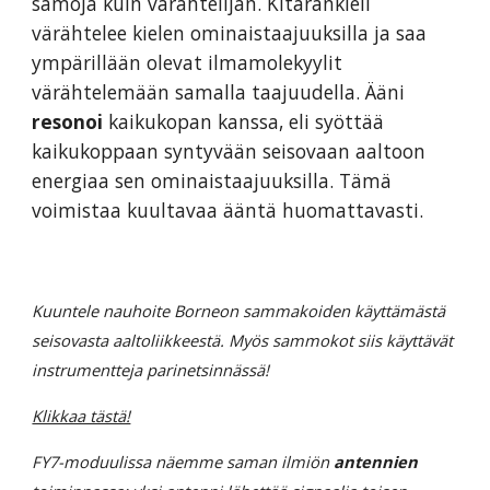
samoja kuin värähtelijän. Kitarankieli
värähtelee kielen ominaistaajuuksilla ja saa
ympärillään olevat ilmamolekyylit
värähtelemään samalla taajuudella. Ääni
resonoi
kaikukopan kanssa, eli syöttää
kaikukoppaan syntyvään seisovaan aaltoon
energiaa sen ominaistaajuuksilla. Tämä
voimistaa kuultavaa ääntä huomattavasti.
Kuuntele nauhoite Borneon sammakoiden käyttämästä
seisovasta aaltoliikkeestä. Myös sammokot siis käyttävät
instrumentteja parinetsinnässä!
Klikkaa tästä!
FY7-moduulissa näemme saman ilmiön
antennien