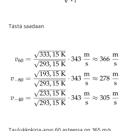
Tästä saadaan
Taulukkokirja-arvo 60 asteessa on 365 m/s ,