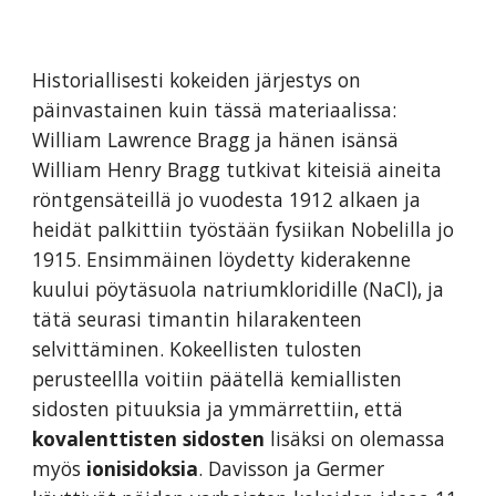
Historiallisesti kokeiden järjestys on
päinvastainen kuin tässä materiaalissa:
William Lawrence Bragg ja hänen isänsä
William Henry Bragg tutkivat kiteisiä aineita
röntgensäteillä jo vuodesta 1912 alkaen ja
heidät palkittiin työstään fysiikan Nobelilla jo
1915. Ensimmäinen löydetty kiderakenne
kuului pöytäsuola natriumkloridille (NaCl), ja
tätä seurasi timantin hilarakenteen
selvittäminen. Kokeellisten tulosten
perusteellla voitiin päätellä kemiallisten
sidosten pituuksia ja ymmärrettiin, että
kovalenttisten sidosten
lisäksi on olemassa
myös
ionisidoksia
. Davisson ja Germer