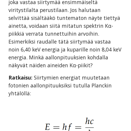
joka vastaa siirtymää ensimmäiseltä
viritystilalta perustilaan. Jos halutaan
selvittää sisältääkö tuntematon näyte tiettyä
ainetta, voidaan siitä mitatun spektrin Kα-
piikkiä verrata tunnettuihin arvoihin.
Esimerkiksi raudalle tätä siirtymää vastaa
noin 6,40 keV energia ja kuparille noin 8,04 keV
energia. Minkä aallonpituuksien kohdalla
näkyvät näiden aineiden Kα-piikit?
Ratkaisu:
Siirtymien energiat muutetaan
fotonien aallonpituuksiksi tutulla Planckin
yhtälöllä: