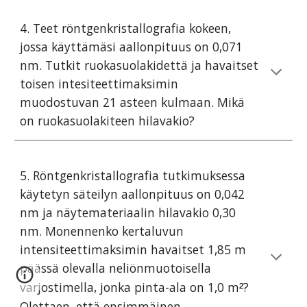
4. Teet röntgenkristallografia kokeen,
jossa käyttämäsi aallonpituus on 0,071
nm. Tutkit ruokasuolakidettä ja havaitset
toisen intesiteettimaksimin
muodostuvan 21 asteen kulmaan. Mikä
on ruokasuolakiteen hilavakio?
5. Röntgenkristallografia tutkimuksessa
käytetyn säteilyn aallonpituus on 0,042
nm ja näytemateriaalin hilavakio 0,30
nm. Monennenko kertaluvun
intensiteettimaksimin havaitset 1,85 m
päässä olevalla neliönmuotoisella
varjostimella, jonka pinta-ala on 1,0 m
?
²
Olettaen, että ensimmäinen