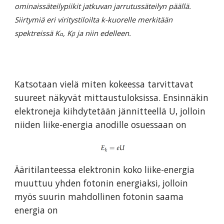
ominaissäteilypiikit jatkuvan jarrutussäteilyn päällä.
Siirtymiä eri viritystiloilta k-kuorelle merkitään
spektreissä K
, K
ja niin edelleen.
α
β
Katsotaan vielä miten kokeessa tarvittavat
suureet näkyvät mittaustuloksissa. Ensinnäkin
elektroneja kiihdytetään jännitteellä U, jolloin
niiden liike-energia anodille osuessaan on
Ääritilanteessa elektronin koko liike-energia
muuttuu yhden fotonin energiaksi, jolloin
myös suurin mahdollinen fotonin saama
energia on