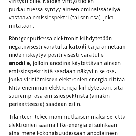
viritystiloille. Näiden viritystilojen
purkautuessa syntyy aineen ominaissäteilyä
vastaava emissiospektri (tai sen osa), joka
mitataan.
Röntgenputkessa elektronit kiihdytetään
negatiivisesti varatulta
katodilta
ja annetaan
niiden iskeytyä positiivisesti varatulle
anodille
, jolloin anodina käytettävän aineen
emissiospektristä saadaan näkyviin se osa,
jonka virittämiseen elektronien energia riittää.
Mitä enemmän elektroneja kiihdytetään, sitä
suurempi osa emissiospektristä (ainakin
periaatteessa) saadaan esiin.
Tilanteen tekee monimutkaisemmaksi se, että
elektronien saama liike-energia ei suinkaan
aina mene kokonaisuudessaan anodiaineen