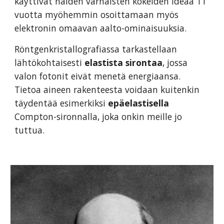
käyttivät näiden varhaisten kokeiden ideaa 11
vuotta myöhemmin osoittamaan myös
elektronin omaavan aalto-ominaisuuksia.
Röntgenkristallografiassa tarkastellaan
lähtökohtaisesti
elastista sirontaa
, jossa
valon fotonit eivät menetä energiaansa.
Tietoa aineen rakenteesta voidaan kuitenkin
täydentää esimerkiksi
epäelastisella
Compton-sironnalla, joka onkin meille jo
tuttua.