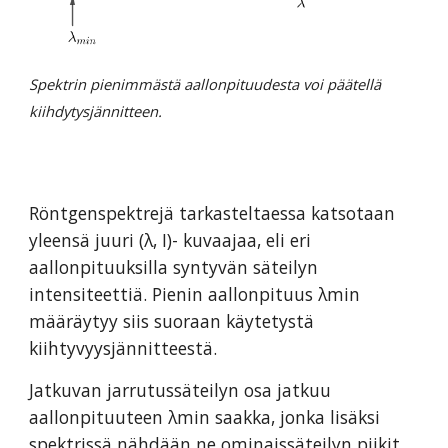
Spektrin pienimmästä aallonpituudesta voi päätellä
kiihdytysjännitteen.
Röntgenspektrejä tarkasteltaessa katsotaan
yleensä juuri (λ, I)- kuvaajaa, eli eri
aallonpituuksilla syntyvän säteilyn
intensiteettiä. Pienin aallonpituus λmin
määräytyy siis suoraan käytetystä
kiihtyvyysjännitteestä.
Jatkuvan jarrutussäteilyn osa jatkuu
aallonpituuteen λmin saakka, jonka lisäksi
spektrissä nähdään ne ominaissäteilyn piikit,