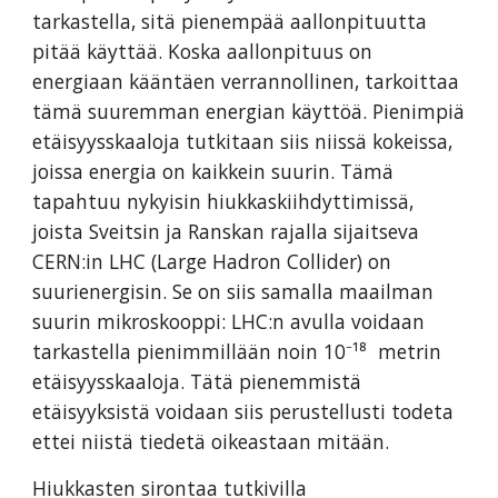
tarkastella, sitä pienempää aallonpituutta
pitää käyttää. Koska aallonpituus on
energiaan kääntäen verrannollinen, tarkoittaa
tämä suuremman energian käyttöä. Pienimpiä
etäisyysskaaloja tutkitaan siis niissä kokeissa,
joissa energia on kaikkein suurin. Tämä
tapahtuu nykyisin hiukkaskiihdyttimissä,
joista Sveitsin ja Ranskan rajalla sijaitseva
CERN:in LHC (Large Hadron Collider) on
suurienergisin. Se on siis samalla maailman
suurin mikroskooppi: LHC:n avulla voidaan
tarkastella pienimmillään noin 10⁻¹⁸ metrin
etäisyysskaaloja. Tätä pienemmistä
etäisyyksistä voidaan siis perustellusti todeta
ettei niistä tiedetä oikeastaan mitään.
Hiukkasten sirontaa tutkivilla