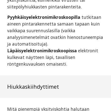
yksityiskohtia, esimerkiksi virusten tai
siitepölyhiukkasten pintarakenteita.
Pyyhkäisyelektronimikroskoopilla
tutkitaan
aineen pintarakennetta samaan tapaan kuin
vaikkapa suurennuslasilla (vaikka
analyysimenetelmät ovatkin hienostuneempia
ja automatisoituja).
Läpäisyelektronimikroskoopissa
elektronit
kulkevat näytteen läpi, tavallisen
röntgenkuvauksen omaisesti.
Hiukkaskiihdyttimet
Mitä pienempiä yksityiskohtia halutaan