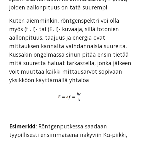
joiden aallonpituus on tätä suurempi
Kuten aiemminkin, röntgenspektri voi olla
myös (f , I)- tai (E, I)- kuvaaja, sillä fotonien
aallonpituus, taajuus ja energia ovat
mittauksen kannalta vaihdannaisia suureita.
Kussakin ongelmassa sinun pitää ensin tietää
mitä suuretta haluat tarkastella, jonka jälkeen
voit muuttaa kaikki mittausarvot sopivaan
yksikköön käyttämällä yhtälöä
Esimerkki
: Röntgenputkessa saadaan
tyypillisesti ensimmäisenä näkyviin Kα-piikki,