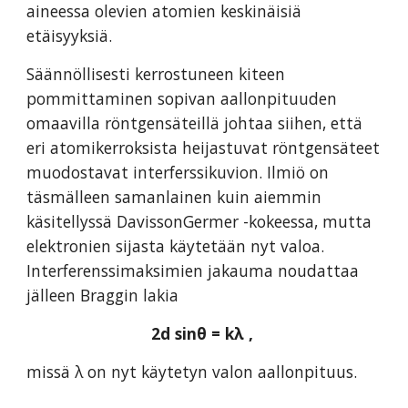
aineessa olevien atomien keskinäisiä
etäisyyksiä.
Säännöllisesti kerrostuneen kiteen
pommittaminen sopivan aallonpituuden
omaavilla röntgensäteillä johtaa siihen, että
eri atomikerroksista heijastuvat röntgensäteet
muodostavat interferssikuvion. Ilmiö on
täsmälleen samanlainen kuin aiemmin
käsitellyssä DavissonGermer -kokeessa, mutta
elektronien sijasta käytetään nyt valoa.
Interferenssimaksimien jakauma noudattaa
jälleen Braggin lakia
2d sinθ = kλ ,
missä λ on nyt käytetyn valon aallonpituus.