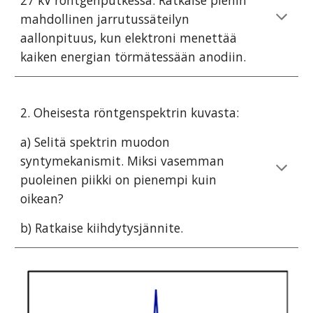
27 kV röntgenputkessa. Ratkaise pienin
mahdollinen jarrutussäteilyn
aallonpituus, kun elektroni menettää
kaiken energian törmätessään anodiin.
2. Oheisesta röntgenspektrin kuvasta:
a) Selitä spektrin muodon
syntymekanismit. Miksi vasemman
puoleinen piikki on pienempi kuin
oikean?
b) Ratkaise kiihdytysjännite.